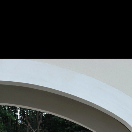
Au coeur du parc du château accueillant
l'Hôtel de Ville, les 31 logements sociaux
conçus en maisons individuelles forment
un ensemble urbain intégré dans le site
ancien et historique de la ville.